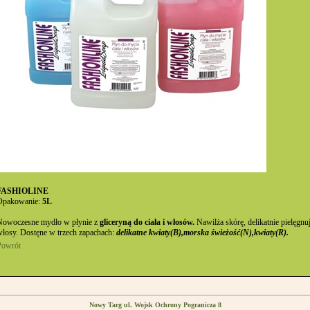
FASHIOLINE
Opakowanie:
5L
Nowoczesne mydło w płynie z
gliceryną do ciała i włosów.
Nawilża skórę, delikatnie pielęgnu
łosy. Dostęne w trzech zapachach:
delikatne kwiaty(B),morska świeżość(N),kwiaty(R).
Powrót
Nowy Targ ul. Wojsk Ochrony Pogranicza 8