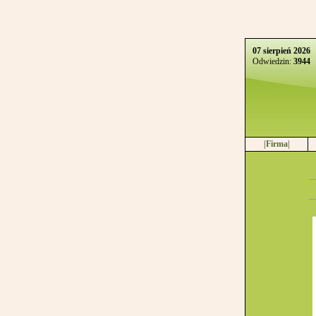
07 sierpień 2026
Odwiedzin:
3944
|Firma|