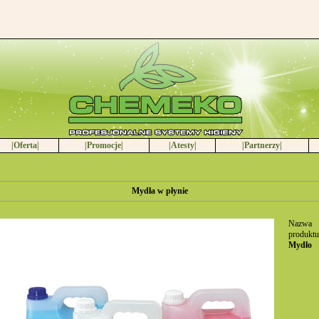
|Oferta|
|Promocje|
|Atesty|
|Partnerzy|
Mydła w płynie
Nazwa
produktu
Mydło