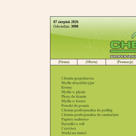
07 sierpień 2026
Odwiedzin:
3990
|Firma|
|Oferta|
|Promocje|
Chemia gospodarcza
Mydła dezynfekcyjne
Kremy
Mydła w płynie
Płyny do tkanin
Mydła w kostce
Proszki do prania
Chemia profesjonalna do podłóg
Chemia profesjonalna do sanitariatu
Papiery toaletowe
Ręczniki w roli
Czyściwa
Worki na śmieci