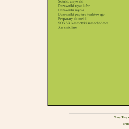
Ścierki, zmywaki
Dozowniki ręczników
Dozowniki mydła
Dozowniki papieru toaletowego
Preparaty do mebli
SONAX kosmetyki samochodowe
Xeramic line
Nowy Targ u
profe