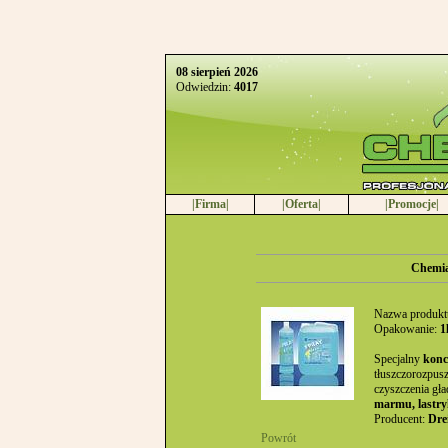
08 sierpień 2026
Odwiedzin:
4017
|Firma|
|Oferta|
|Promocje|
Chemia
Nazwa produkt
Opakowanie:
1l
Specjalny
konc
tłuszczorozpusz
czyszczenia gła
marmu, lastry
Producent:
Dre
Powrót