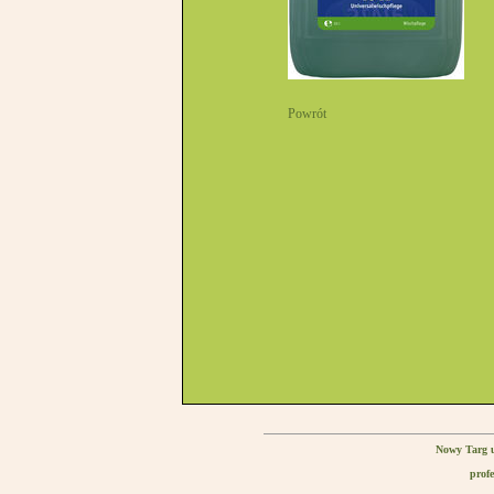
Powrót
Nowy Targ u
profe