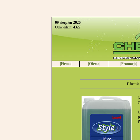
09 sierpień 2026
Odwiedzin:
4327
|Firma|
|Oferta|
|Promocje|
Chemia 
N
O
U
p
P